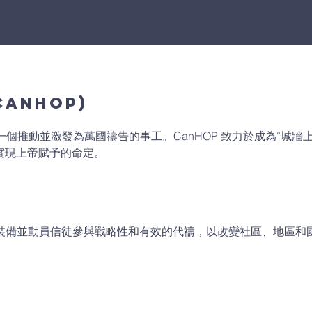
CanHOP)
 是一個推動並激發為萬國禱告的事工。CanHOP 致力於成為“城牆
實現上帝賦予的命定。
裝備並動員信徒參與戰略性和有效的代禱，以改變社區、地區和