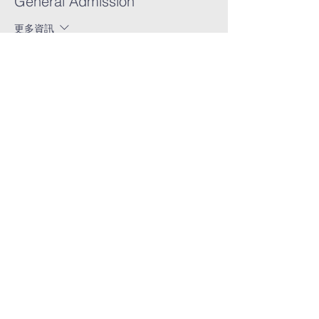
General Admission
更多資訊
價格
CA$0.00
加拿大禱告之家
info@CanadaHOP.com
Toronto, Canada