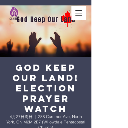
God Keep
Our Land!
Election
Prayer
Watch
4月27日周日
  |  
288 Cummer Ave, North
York, ON M2M 2E7 (Willowdale Pentecostal
Church)