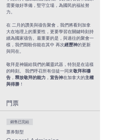
需要做好準備，堅守立場，為國民的福祉努
力。
在 二月的讚美與禱告聚會，我們將看到加拿
大在地理上的重要性，更要學習在關鍵時刻持
續為國家禱告。最重要的是，與過往的聚會一
樣，我們期盼你能在其中 再次
經歷神
的更新
與同在。
敬拜是神賜給我們的屬靈武器，特別是在這樣
的時刻。 我們呼召所有信徒一同來
敬拜和禱
告
，
釋放敬拜的能力
，
宣告神
在加拿大的
主權
與得勝
！
門票
銷售已完結
票券類型