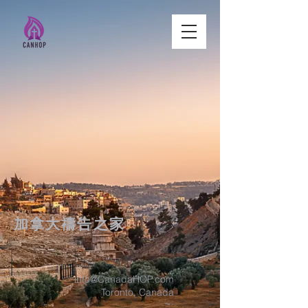
加拿大禱告之家
info@CanadaHOP.com
Toronto, Canada